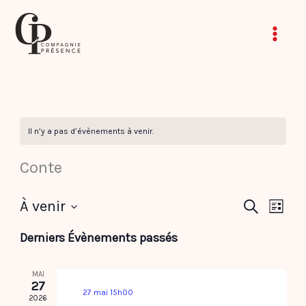
Aller
au
contenu
Il n’y a pas d’évènements à venir.
Conte
À venir
Recherche
Navig
RECHERCHE
LISTE
et
de
Sélectionnez
Derniers Évènements passés
navigation
vues
une
de
Évèn
date.
MAI
vues
27
27 mai 15h00
Évènement
2026